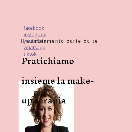
facebook
instagram
youtube
Il cambiamento parte da te
whatsapp
tiktok
Pratichiamo
insieme la make-
up terapia